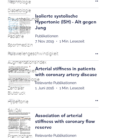
Nephrologie
Diabetologie
Isolierte systolische
Frauenheilkunde
Hypertonie (ISH) - Alt gegen
Jung
Gynäkologie
Pädiatrie
Publikationen
7. Nov. 2019
1 Min. Lesezeit
Sportmedizin
Pulswellengeschwindigkeit
Augmentationsindex
Arterial stiffness in patients
Gefäßsteifigkeit
with coronary artery disease
Hypertensiologie
Relevante Publikationen
Zentraler
1. Juni 2016
1 Min. Lesezeit
Blutdruck
Hypertonie
SAI/DAI
Association of arterial
Return Time
stiffness with coronary flow
reserve
CAFE Studie
Relevante Publikationen
Framingham