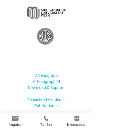
Produkte & Akademie
Arteriograph
Arteriograph24
Download & Support
TensioMed Akademie
Publikationen
Information
Angebot
Telefon
Infomaterial
Careberri UG (haftungsbeschränkt)