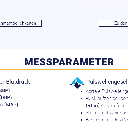
ahmemöglichkeiten
Zu den
MESSPARAMETER
er Blutdruck
Pulswellengesc
SBP)
Aortale Pulswelleng
(DBP)
Rücklaufzeit der aor
uck
(MAP)
(RTao)
Auswurfdauer
Standardabweichun
Bestimmung des Ge