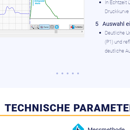
In Echtzeit
Druckkurve
5
Auswahl ei
Deutliche U
(P1) und ref
deutliche 
TECHNISCHE PARAMETE
Messmethode