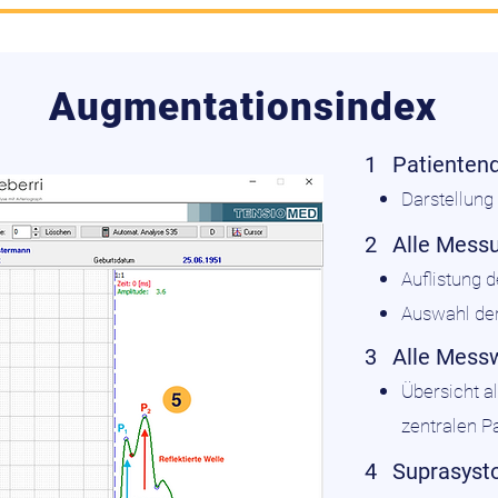
Augmentationsindex
1
Patienten
Darstellun
2
Alle Mess
Auflistung
Auswahl de
3
Alle Mess
Übersicht a
zentralen P
4
Suprasysto