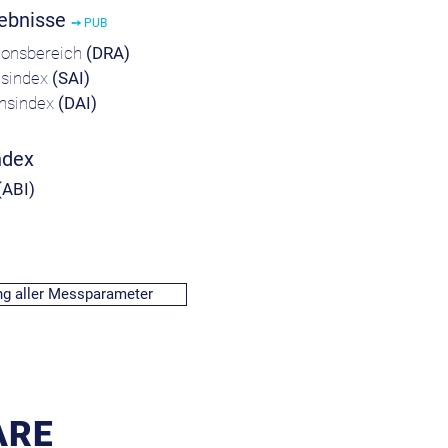
gebnisse
➙ PUB
xionsbereich
(DRA)
hsindex
(SAI)
chsindex
(DAI)
ndex
(ABI)
ng aller Messparameter
ARE