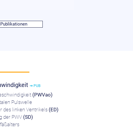
 Publikationen
hwindigkeit
➙ PUB
eschwindigkeit
(PWVao)
talen Pulswelle
 des linken Ventrikels
(ED)
g der PWV
(SD)
fäßalters