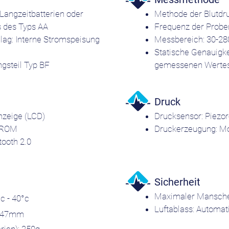
Langzeitbatterien oder
Methode der Blutdr
 des Typs AA
Frequenz der Prob
ag: Interne Stromspeisung
Messbereich: 30-
Statische Genauigk
gsteil Typ BF
gemessenen Wertes (
Druck
anzeige (LCD)
Drucksensor: Piezor
PROM
Druckerzeugung: Mo
tooth 2.0
Sicherheit
Maximaler Mansche
c - 40°c
Luftablass: Automat
4x47mm