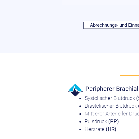
Abrechnungs- und Einn
Peripherer Brachial
Systolischer Blutdruck
(
Diastolischer Blutdruck
Mittlerer Arterieller Dr
Pulsdruck
(PP)
Herzrate
(HR)