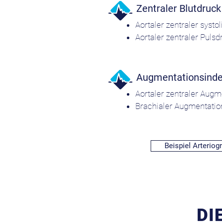
Zentraler Blutdruc
Aortaler zentraler systo
Aortaler zentraler Puls
Augmentationsind
Aortaler zentraler Aug
Brachialer Augmentati
Beispiel Arteriog
DI