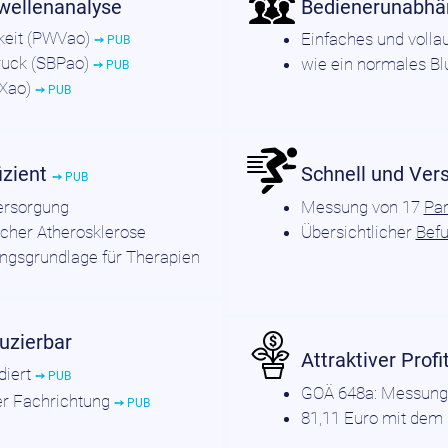
swellenanalyse
Bedienerunabhä
keit (PWVao)
Einfaches und voll
➙ PUB
druck (SBPao)
wie ein normales B
➙ PUB
IXao)
➙ PUB
izient
Schnell und Ver
➙ PUB
ersorgung
Messung von 17
Pa
scher Atherosklerose
Übersichtlicher
Bef
ngsgrundlage für Therapien
uzierbar
Attraktiver Profi
diert
➙ PUB
GOÄ 648a: Messung 
er Fachrichtung
➙ PUB
81,11 Euro mit dem