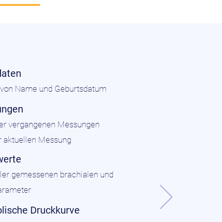
daten
g von Name und Geburtsdatum
ungen
 der vergangenen Messungen
r aktuellen Messung
werte
ller gemessenen brachialen und
arameter
lische Druckkurve