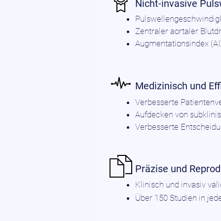
Nicht-invasive Pul
Pulswellengeschwindig
Zentraler aortaler Blut
Augmentationsindex (A
Medizinisch und Eff
Verbesserte Patientenv
Aufdecken von subklini
Verbesserte Entscheidu
Präzise und Reprod
Klinisch und invasiv vali
Über 150 Studien in jed