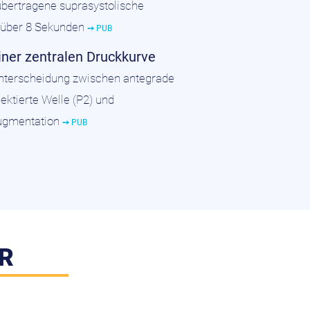
 übertragene suprasystolische
 über 8 Sekunden
➙
PUB
ner zentralen Druckkurve
nterscheidung zwischen antegrade
lektierte Welle (P2) und
Augmentation
➙
PUB
R