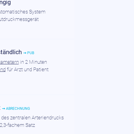
ngig
automatisches System
lutdruckmessgerät
ständlich
➙ PUB
rametern
in 2 Minuten
und
für Arzt und Patient
t
➙ ABRECHNUNG
des zentralen Arteriendrucks
 2,3-fachem Satz