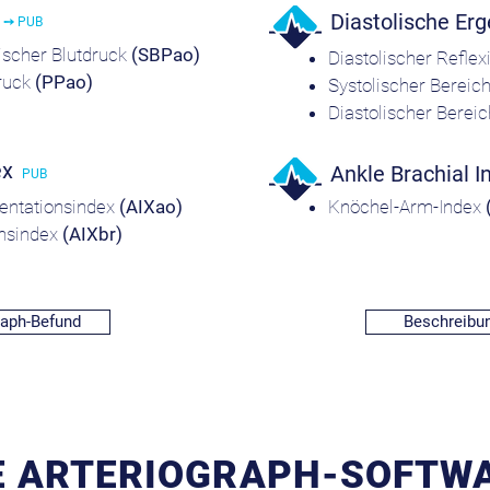
k
Diastolische Er
➙ PUB
lischer Blutdruck
(SBPao)
Diastolischer Refle
druck
(PPao)
Systolischer Bereic
Diastolischer Berei
ex
Ankle Brachial I
PUB
mentationsindex
(AIXao)
Knöchel-Arm-Index
onsindex
(AIXbr)
raph-Befund
Beschreibu
E ARTERIOGRAPH-SOFTW