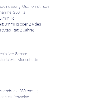
uckmessung: Oszillometrisch
enahme: 200 Hz
280 mmHg
eit: 3mmHg oder 2% des
Stabilität: 2 Jahre)
esistiver Sensor
torisierte Manschette
ttendruck: 280 mmHg
isch, stufenweise